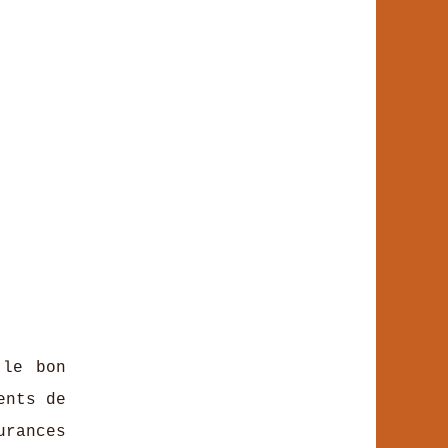
 le bon
ents de
rances