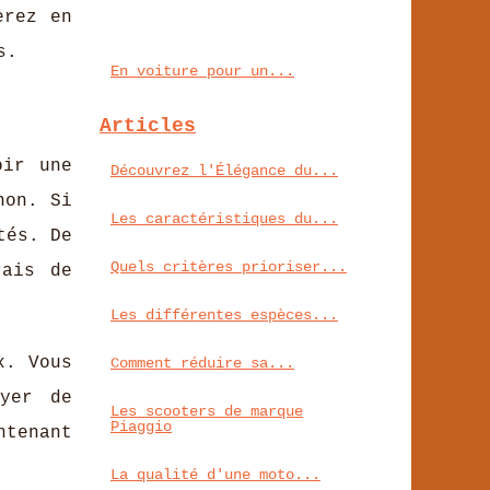
erez en
s.
En voiture pour un...
Articles
oir une
Découvrez l'Élégance du...
non. Si
Les caractéristiques du...
tés. De
Quels critères prioriser...
rais de
Les différentes espèces...
x. Vous
Comment réduire sa...
ayer de
Les scooters de marque
Piaggio
ntenant
La qualité d'une moto...