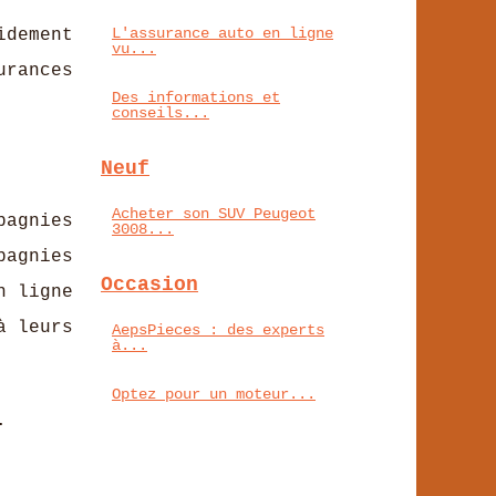
L'assurance auto en ligne
idement
vu...
urances
Des informations et
conseils...
Neuf
Acheter son SUV Peugeot
pagnies
3008...
pagnies
Occasion
n ligne
à leurs
AepsPieces : des experts
à...
Optez pour un moteur...
.