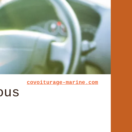
covoiturage-marine.com
ous